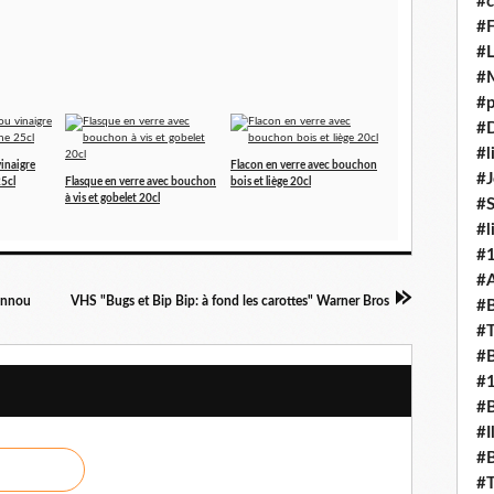
#c
#F
#L
#
#p
#D
#l
vinaigre
Flacon en verre avec bouchon
#J
5cl
Flasque en verre avec bouchon
bois et liège 20cl
à vis et gobelet 20cl
#
#l
#
#A
ennou
VHS "Bugs et Bip Bip: à fond les carottes" Warner Bros
#B
#T
#B
#
#B
#I
#B
#T