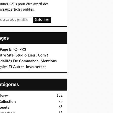
nnez-vous pour être averti des
veaux articles publiés.
Pages
 Page En Or ≪3
utre Site: Studio Lieu . Com !
dalités De Commande, Mentions
gales Et Autres Joyeusetées
Catégories
132
ivres
73
ollection
65
ouets