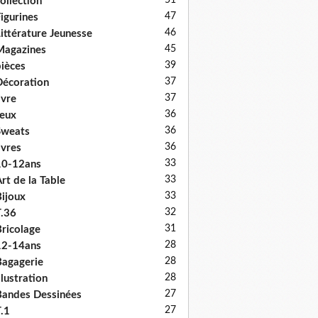
51
ollection
47
igurines
46
ittérature Jeunesse
45
Magazines
39
ièces
37
écoration
37
ivre
36
eux
36
Sweats
36
ivres
33
10-12ans
33
rt de la Table
33
ijoux
32
.36
31
ricolage
28
12-14ans
28
agagerie
28
llustration
27
andes Dessinées
27
.1