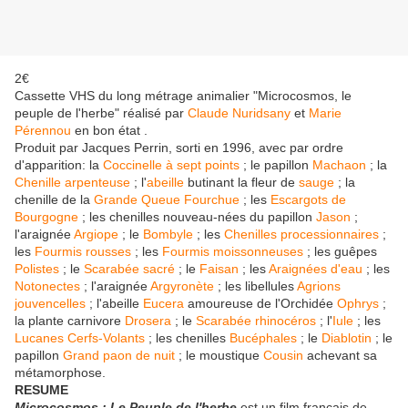
2€
Cassette VHS du long métrage animalier "Microcosmos, le
peuple de l'herbe" réalisé par
Claude Nuridsany
et
Marie
Pérennou
en bon état .
Produit par Jacques Perrin, sorti en 1996, avec par ordre
d'apparition: la
Coccinelle à sept points
; le papillon
Machaon
; la
Chenille arpenteuse
; l'
abeille
butinant la fleur de
sauge
; la
chenille de la
Grande Queue Fourchue
; les
Escargots de
Bourgogne
; les chenilles nouveau-nées du papillon
Jason
;
l'araignée
Argiope
; le
Bombyle
; les
Chenilles processionnaires
;
les
Fourmis rousses
; les
Fourmis moissonneuses
; les guêpes
Polistes
; le
Scarabée sacré
; le
Faisan
; les
Araignées d'eau
; les
Notonectes
; l'araignée
Argyronète
; les libellules
Agrions
jouvencelles
; l'abeille
Eucera
amoureuse de l'Orchidée
Ophrys
;
la plante carnivore
Drosera
; le
Scarabée rhinocéros
; l'
Iule
; les
Lucanes Cerfs-Volants
; les chenilles
Bucéphales
; le
Diablotin
; le
papillon
Grand paon de nuit
; le moustique
Cousin
achevant sa
métamorphose.
RESUME
Microcosmos : Le Peuple de l'herbe
est un film français de