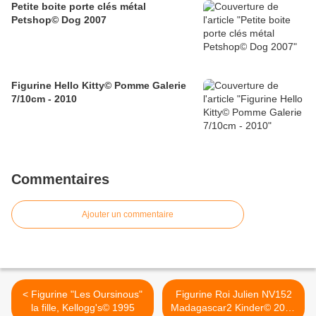
Petite boite porte clés métal
Petshop© Dog 2007
Figurine Hello Kitty© Pomme Galerie
7/10cm - 2010
Commentaires
Ajouter un commentaire
< Figurine "Les Oursinous"
Figurine Roi Julien NV152
la fille, Kellogg's© 1995
Madagascar2 Kinder© 2008