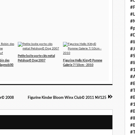
#c
#F
#L
#
#p
#D
#l
#J
#
Petite boite porte clés métal
bin des
Petshop© Dog 2007
Figurine Hello Kitty© Pomme
#l
Playmobil©
Galerie 7/10cm - 2010
#
#A
#B
#T
#B
er© 2008
Figurine Kinder Bloom Winx Club© 2011 NV125
#
#B
#I
#B
#T