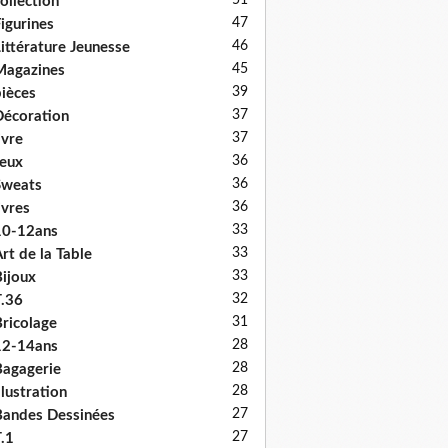
51
ollection
47
igurines
46
ittérature Jeunesse
45
Magazines
39
ièces
37
écoration
37
ivre
36
eux
36
Sweats
36
ivres
33
10-12ans
33
rt de la Table
33
ijoux
32
.36
31
ricolage
28
12-14ans
28
agagerie
28
llustration
27
andes Dessinées
27
.1