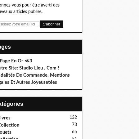
nnez-vous pour être averti des
veaux articles publiés.
Pages
 Page En Or ≪3
utre Site: Studio Lieu . Com !
dalités De Commande, Mentions
gales Et Autres Joyeusetées
Catégories
132
ivres
73
ollection
65
ouets