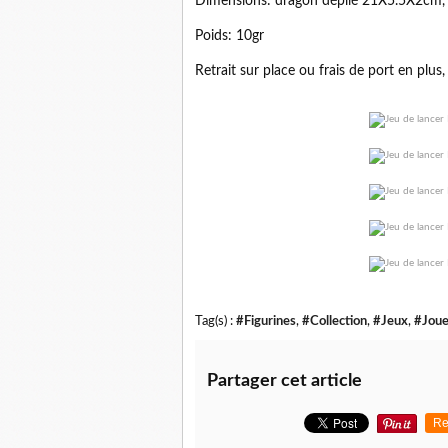
Dimensions: dragon déplié 21X5.5X2cm
Poids: 10gr
Retrait sur place ou frais de port en plus,
Tag(s) :
#Figurines
,
#Collection
,
#Jeux
,
#Joue
Partager cet article
Re