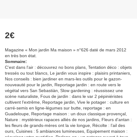
2€
Magazine « Mon jardin Ma maison » n°626 daté de mars 2012
en très bon état.
Sommaire:
C'est dans l'air : découvrez no bons plans, Tentation déco : objets
tressés ou tout blancs, Le jardin vous inspire : plaisirs printaniers,
Nos conseils : bien jardiner en mars-les outils pour le gazon-
nouveauté pour le jardin, Reportage jardin : en route vers le
végétal vers San Sebastiàn, Slow gardening : réussissez une
scène naturaliste, Fous de jardin : dans le var 2 pépiniéristes
cultivent l'extrême, Reportage jardin, Vive le potager : culture en
carré-semis en ligne-légumes sur butte, reportage : en
Guadeloupe, Reportage maison : un doux classique provençal,
Nature : mystérieux rapaces alliés de nos jardins, Fleurs d'antan :
les fleurs de grands-mères ont la vie longue, Récolte : l’ail des
ours, Cuisines : 5 ambiances lumineuses, Equipement maison :
sécurisez votre quotidien, Parlons-en : un potager ouvert à tous,