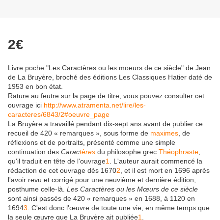
2€
Livre poche "Les Caractères ou les moeurs de ce siècle" de Jean
de La Bruyère, broché des éditions Les Classiques Hatier daté de
1953 en bon état.
Rature au feutre sur la page de titre, vous pouvez consulter cet
ouvrage ici
http://www.atramenta.net/lire/les-
caracteres/6843/2#oeuvre_page
La Bruyère a travaillé pendant dix-sept ans avant de publier ce
recueil de 420 « remarques », sous forme de
maximes
, de
réflexions et de portraits, présenté comme une simple
continuation des
Carac
tères
du philosophe grec
Théophraste
,
qu'il traduit en tête de l'ouvrage
1
. L'auteur aurait commencé la
rédaction de cet ouvrage dès 1670
2
, et il est mort en 1696 après
l'avoir revu et corrigé pour une neuvième et dernière édition,
posthume celle-là.
Les Caractères ou les Mœurs de ce siècle
sont ainsi passés de 420 « remarques » en 1688, à 1120 en
1694
3
. C'est donc l'œuvre de toute une vie, en même temps que
la seule œuvre que La Bruyère ait publiée
1
.