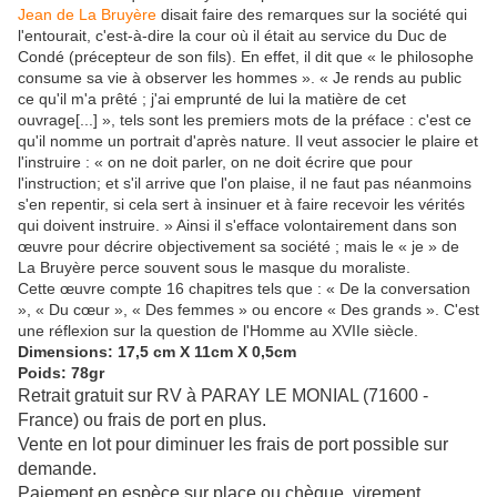
Jean de La Bruyère
disait faire des remarques sur la société qui
l'entourait, c'est-à-dire la cour où il était au service du Duc de
Condé (précepteur de son fils). En effet, il dit que « le philosophe
consume sa vie à observer les hommes ». « Je rends au public
ce qu'il m'a prêté ; j'ai emprunté de lui la matière de cet
ouvrage[...] », tels sont les premiers mots de la préface : c'est ce
qu'il nomme un portrait d'après nature. Il veut associer le plaire et
l'instruire : « on ne doit parler, on ne doit écrire que pour
l'instruction; et s'il arrive que l'on plaise, il ne faut pas néanmoins
s'en repentir, si cela sert à insinuer et à faire recevoir les vérités
qui doivent instruire. » Ainsi il s'efface volontairement dans son
œuvre pour décrire objectivement sa société ; mais le « je » de
La Bruyère perce souvent sous le masque du moraliste.
Cette œuvre compte 16 chapitres tels que : « De la conversation
», « Du cœur », « Des femmes » ou encore « Des grands ». C'est
une réflexion sur la question de l'Homme au XVIIe siècle.
Dimensions: 17,5 cm X 11cm X 0,5cm
Poids: 78gr
Retrait gratuit sur RV à PARAY LE MONIAL (71600 -
France) ou frais de port en plus.
Vente en lot pour diminuer les frais de port possible sur
demande.
Paiement en espèce sur place ou chèque, virement