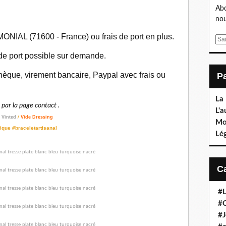
Abo
nou
ONIAL (71600 - France) ou frais de port en plus.
E
m
 de port possible sur demande.
a
i
èque, virement bancaire, Paypal avec frais ou
l
La
ar la page contact .
L'a
/
Vinted
/
Vide Dressing
Mo
ique #braceletartisanal
Lé
#L
#C
#J