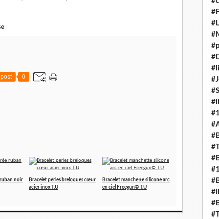
#c
#F
#L
se
#
#p
#D
#l
post
0
#J
#
#l
#
#A
#B
#T
#B
#
#B
 ruban noir
Bracelet perles breloques cœur
Bracelet manchette silicone arc
acier inox T.U
en ciel Freegun© T.U
#I
#B
#T