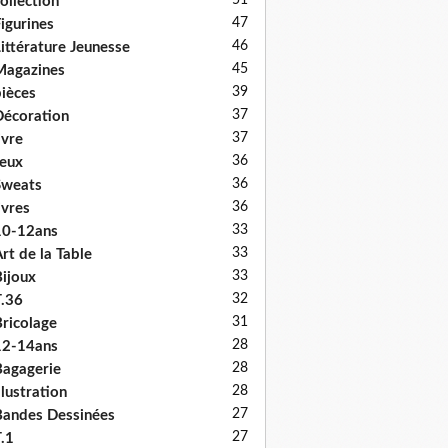
51
ollection
47
igurines
46
ittérature Jeunesse
45
Magazines
39
ièces
37
écoration
37
ivre
36
eux
36
Sweats
36
ivres
33
10-12ans
33
rt de la Table
33
ijoux
32
.36
31
ricolage
28
12-14ans
28
agagerie
28
llustration
27
andes Dessinées
27
.1