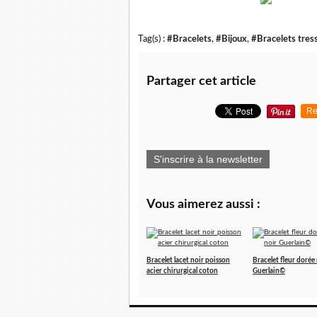
Tag(s) :
#Bracelets
,
#Bijoux
,
#Bracelets tres
Partager cet article
Re
S'inscrire à la newsletter
Vous aimerez aussi :
Bracelet lacet noir poisson
Bracelet fleur dorée
acier chirurgical coton
Guerlain©