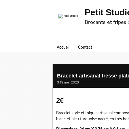
Petit Studi
Brocante et fripes :
Accueil
Contact
Bracelet artisanal tresse pla
3 Février 2023
2€
Bracelet style ethnique artisanal composé
blanc et bleu turquoise nacré, en très bon