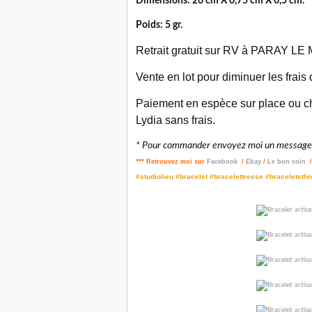
Dimensions: 26 cm X 0,75 cm X 0,5 cm.
Poids: 5 gr.
Retrait gratuit sur RV à PARAY LE M
Vente en lot pour diminuer les frais
Paiement en espèce sur place ou ch
Lydia sans frais.
* Pour commander envoyez moi un message p
*** Retrouvez moi sur
Facebook
/
Ebay
/
Le bon coin
#studiolieu #bracelet #bracelettresse #braceletethn