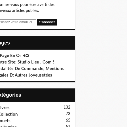
nnez-vous pour être averti des
veaux articles publiés.
Pages
 Page En Or ≪3
utre Site: Studio Lieu . Com !
dalités De Commande, Mentions
gales Et Autres Joyeusetées
Catégories
132
ivres
73
ollection
65
ouets