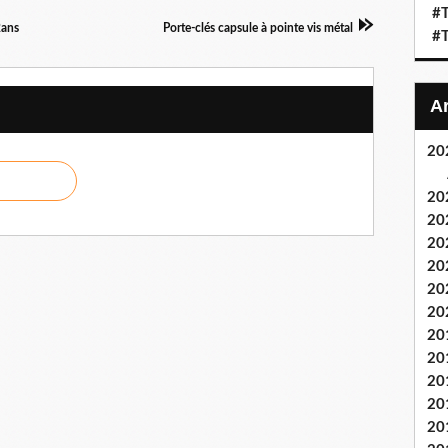
#T
2ans
Porte-clés capsule à pointe vis métal
#T
20
20
20
20
20
20
20
20
20
20
20
20