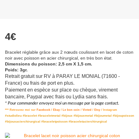
4€
Bracelet réglable grâce aux 2 nœuds coulissant en lacet de coton
noir avec poisson en acier chirurgical, en très bon état.
Dimensions du poisson: 2,5 cm
X 1,5 cm.
Poids: 3gr.
Retrait gratuit sur RV à PARAY LE MONIAL (71600 -
France) ou frais de port en plus.
Paiement en espèce sur place ou chèque, virement
bancaire, Paypal avec frais ou Lydia sans frais.
* Pour commander envoyez moi un message par la page contact.
*** Retrouvez moi sur
Facebook
/
Ebay
/
Le bon coin
/
Vinted
/
Etsy
/
Instagram
#studiolieu #bracelet #braceletmetal #bijoux #bijouxmetal #bijoumetal #bijoupoisson
#bijouxacierchirurgical #braceletpoisson #braceletacierchirurgical