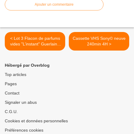
Ajouter un commentaire
< Lot 3 Flacon de parfums
Cassette VHS Sony© neuve
vides "L’instant" Guerlain©
240min 4H >
"Tartine et Chocolat"
Ptisenbon© "Allure
Sensuelle" Chanel©
Hébergé par Overblog
Top articles
Pages
Contact
Signaler un abus
C.G.U.
Cookies et données personnelles
Préférences cookies