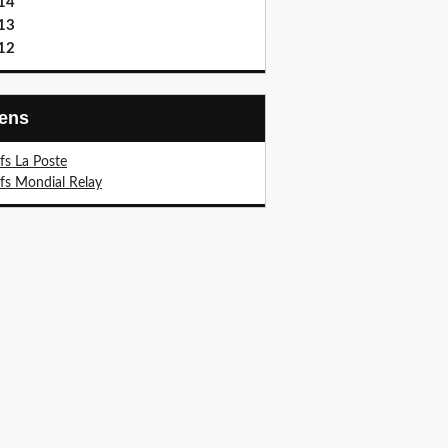
14
13
12
Liens
ifs La Poste
ifs Mondial Relay