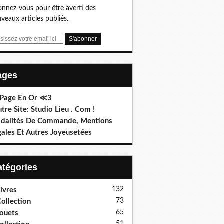
nnez-vous pour être averti des
veaux articles publiés.
Pages
 Page En Or ≪3
utre Site: Studio Lieu . Com !
dalités De Commande, Mentions
gales Et Autres Joyeusetées
Catégories
132
ivres
73
ollection
65
ouets