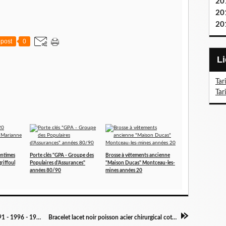
20
20
20
post
0
Tar
Tar
entimes
Porte clés "GPA - Groupe des
Brosse à vêtements ancienne
riffoul
Populaires d'Assurances"
"Maison Ducas" Montceau-les-
années 80/90
mines années 20
Lot 4 pièces de 10 centimes France 1969 - 1991 - 1996 - 1997
Bracelet lacet noir poisson acier chirurgical coton