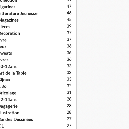
51
ollection
47
igurines
46
ittérature Jeunesse
45
Magazines
39
ièces
37
écoration
37
ivre
36
eux
36
Sweats
36
ivres
33
10-12ans
33
rt de la Table
33
ijoux
32
.36
31
ricolage
28
12-14ans
28
agagerie
28
llustration
27
andes Dessinées
27
.1