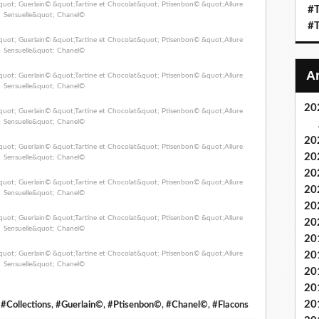
#T
#T
20
20
20
20
20
20
20
20
20
20
20
20
,
#Collections
,
#Guerlain©
,
#Ptisenbon©
,
#Chanel©
,
#Flacons