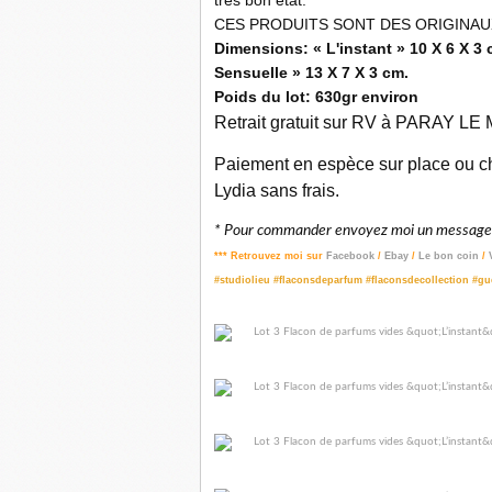
très bon état.
CES PRODUITS SONT DES ORIGINA
Dimensions: « L'instant » 10 X 6 X 3 c
Sensuelle » 13 X 7 X 3 cm.
Poids du lot: 630gr environ
Retrait gratuit sur RV à PARAY LE M
Paiement en espèce sur place ou ch
Lydia sans frais.
* Pour commander envoyez moi un message p
*** Retrouvez moi sur
Facebook
/
Ebay
/
Le bon coin
/
#studiolieu #flaconsdeparfum #flaconsdecollection #gue