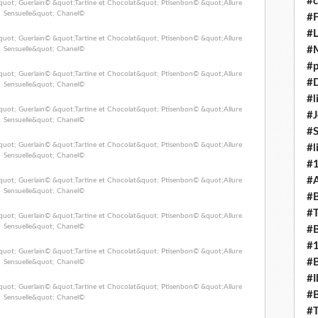
#c
#F
#L
#
#p
#D
#l
#J
#
#l
#
#A
#B
#T
#B
#
#B
#I
#B
#T