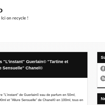
o
 Ici on recycle !
 "L’instant" Guerlain© "Tartine et
e Sensuelle" Chanel©
re "L'instant" de Guerlain© eau de parfum en 50ml,
00ml et "Allure Sensuelle" de Chanel© en 100ml, tous en