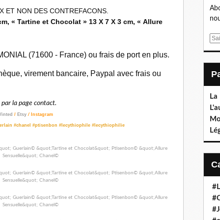
Abo
UX ET NON DES CONTREFACONS.
nou
m, « Tartine et Chocolat » 13 X 7 X 3 cm, « Allure
E
m
ONIAL (71600 - France) ou frais de port en plus.
a
i
èque, virement bancaire, Paypal avec frais ou
l
La
ar la page contact.
L'a
Vinted
/
Etsy
/
Instagram
Mo
rlain #chanel #ptisenbon #lecythiophile #lecythiophilie
Lé
#L
#C
#J