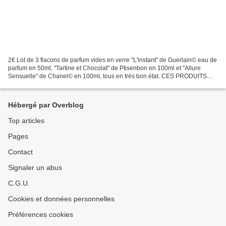
2€ Lot de 3 flacons de parfum vides en verre "L'instant" de Guerlain© eau de
parfum en 50ml, "Tartine et Chocolat" de Ptisenbon en 100ml et "Allure
Sensuelle" de Chanel© en 100ml, tous en très bon état. CES PRODUITS
SONT DES ORIGINAUX ET NON DES CONTREFACONS....
Hébergé par Overblog
Top articles
Pages
Contact
Signaler un abus
C.G.U.
Cookies et données personnelles
Préférences cookies