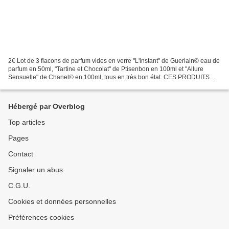
2€ Lot de 3 flacons de parfum vides en verre "L'instant" de Guerlain© eau de
parfum en 50ml, "Tartine et Chocolat" de Ptisenbon en 100ml et "Allure
Sensuelle" de Chanel© en 100ml, tous en très bon état. CES PRODUITS
SONT DES ORIGINAUX ET NON DES CONTREFACONS....
Hébergé par Overblog
Top articles
Pages
Contact
Signaler un abus
C.G.U.
Cookies et données personnelles
Préférences cookies