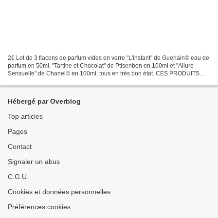
2€ Lot de 3 flacons de parfum vides en verre "L'instant" de Guerlain© eau de
parfum en 50ml, "Tartine et Chocolat" de Ptisenbon en 100ml et "Allure
Sensuelle" de Chanel© en 100ml, tous en très bon état. CES PRODUITS
SONT DES ORIGINAUX ET NON DES CONTREFACONS....
Hébergé par Overblog
Top articles
Pages
Contact
Signaler un abus
C.G.U.
Cookies et données personnelles
Préférences cookies