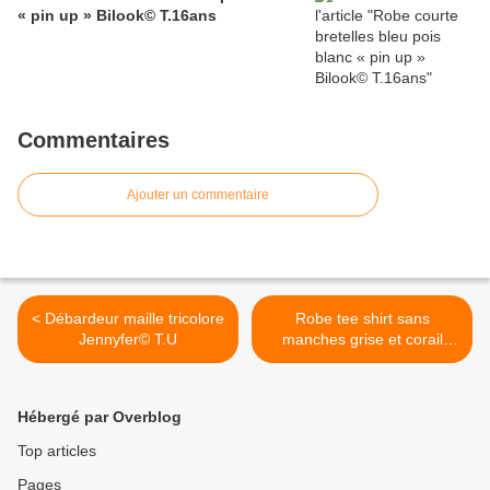
« pin up » Bilook© T.16ans
Commentaires
Ajouter un commentaire
< Débardeur maille tricolore
Robe tee shirt sans
Jennyfer© T.U
manches grise et corail
Creeks© T.M >
Hébergé par Overblog
Top articles
Pages