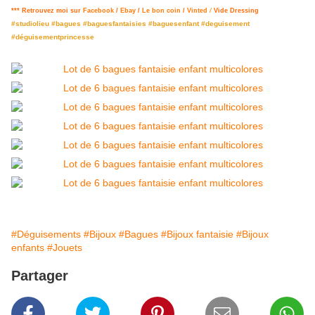
*** Retrouvez moi sur
Facebook
/
Ebay
/
Le bon coin
/
Vinted
/
Vide Dressing
#studiolieu #bagues #baguesfantaisies #baguesenfant #deguisement
#déguisementprincesse
#Déguisements
#Bijoux
#Bagues
#Bijoux fantaisie
#Bijoux
enfants
#Jouets
Partager