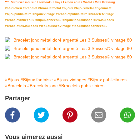
*** Retrouvez moi sur
Facebook
/
Ebay
/
Le bon coin
/
Vinted
/
Vide Dressing
#studiolieu #bracelet #braceletmetal #bijoux #bijouxmetal #bijoumetal
#bijoupublicitaire #bijouxvintage #braceletpublicitaire #braceletvintage
#braceletannees80 #bijouxannees80 #bijouxles3suisses #les3suisses
#braceletles3suisses #les3suissesvintage #les3suissesannees80
#Bijoux
#Bijoux fantaisie
#Bijoux vintages
#Bijoux publicitaires
#Bracelets
#Bracelets jonc
#Bracelets publicitaires
Partager
Vous aimerez aussi