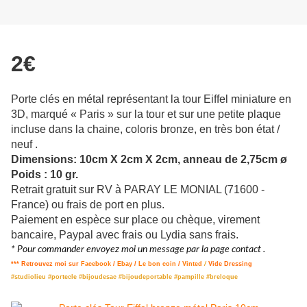
2€
Porte clés en métal représentant la tour Eiffel miniature en
3D, marqué « Paris » sur la tour et sur une petite plaque
incluse dans la chaine, coloris bronze, en très bon état /
neuf .
Dimensions: 10cm X 2cm X 2cm, anneau de 2,75cm ø
Poids : 10 gr.
Retrait gratuit sur RV à PARAY LE MONIAL (71600 -
France) ou frais de port en plus.
Paiement en espèce sur place ou chèque, virement
bancaire, Paypal avec frais ou Lydia sans frais.
* Pour commander envoyez moi un message par la page contact .
*** Retrouvez moi sur
Facebook
/
Ebay
/
Le bon coin
/
Vinted
/
Vide Dressing
#studiolieu #portecle #bijoudesac #bijoudeportable #pampille #breloque