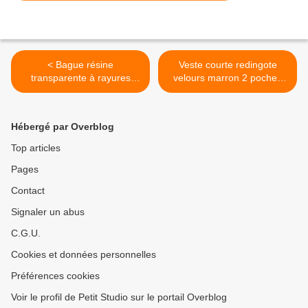
< Bague résine
Veste courte redingote
transparente à rayures
velours marron 2 poches
vertes vintage 80/90
col châle Manoukian© T.38
>
Hébergé par Overblog
Top articles
Pages
Contact
Signaler un abus
C.G.U.
Cookies et données personnelles
Préférences cookies
Voir le profil de Petit Studio sur le portail Overblog