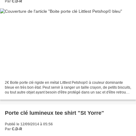
Par
C.D-R
2€ Boite porte clé rigide en métal Littlest Petshop© à couleur dominante
bleue en très bon état. Peut servir à ranger un taille crayon, de petits biscuits,
ou tout autre objet ayant besoin d'être protégé dans un sac et d'être retrouvé
facilement grâce...
Porte clé lumineux tee shirt "St Yorre"
Publié le 12/09/2014 à 05:56
Par
C.D-R