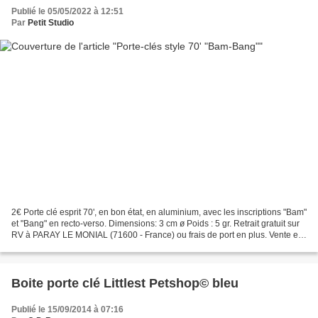
Publié le 05/05/2022 à 12:51
Par
Petit Studio
2€ Porte clé esprit 70', en bon état, en aluminium, avec les inscriptions "Bam"
et "Bang" en recto-verso. Dimensions: 3 cm ø Poids : 5 gr. Retrait gratuit sur
RV à PARAY LE MONIAL (71600 - France) ou frais de port en plus. Vente en
lot pour diminuer les...
Boite porte clé Littlest Petshop© bleu
Publié le 15/09/2014 à 07:16