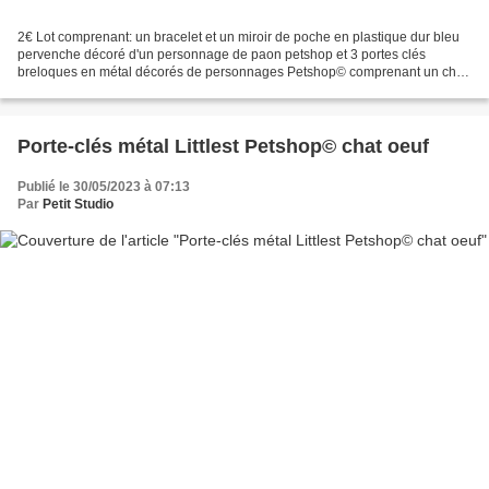
2€ Lot comprenant: un bracelet et un miroir de poche en plastique dur bleu
pervenche décoré d'un personnage de paon petshop et 3 portes clés
breloques en métal décorés de personnages Petshop© comprenant un chat,
un ours et une moufette, le tout de la...
Porte-clés métal Littlest Petshop© chat oeuf
Publié le 30/05/2023 à 07:13
Par
Petit Studio