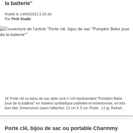
la batterie"
Publié le 14/05/2022 à 20:36
Par
Petit Studio
1€ Porte clé ou bijou de sac style rock n' roll représentant "Pumpkin Babe
joue de la batterie" en matière synthétique pailletée et molletonnée, en très
bon état. Dimensions (sans l'attache): 12 cm X 5 cm. Poids : 12 gr. Retrait
gratuit sur RV à PARAY...
Porte clé, bijou de sac ou portable Charmmy