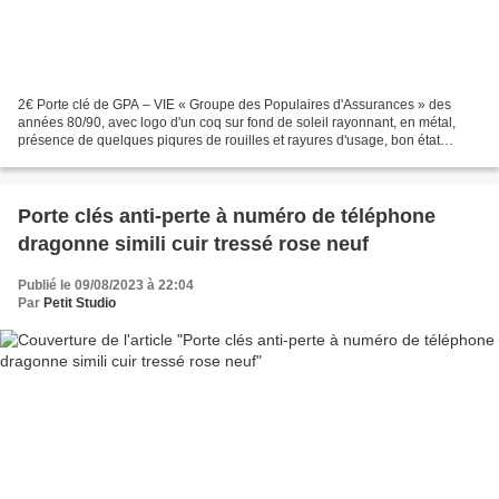
2€ Porte clé de GPA – VIE « Groupe des Populaires d'Assurances » des
années 80/90, avec logo d'un coq sur fond de soleil rayonnant, en métal,
présence de quelques piqures de rouilles et rayures d'usage, bon état
général. Dimensions 6cm x 2cm. Poids :...
Porte clés anti-perte à numéro de téléphone
dragonne simili cuir tressé rose neuf
Publié le 09/08/2023 à 22:04
Par
Petit Studio