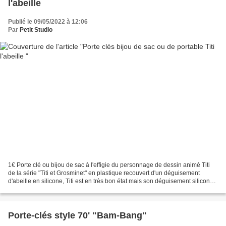
l'abeille
Publié le 09/05/2022 à 12:06
Par
Petit Studio
1€ Porte clé ou bijou de sac à l'effigie du personnage de dessin animé Titi
de la série "Titi et Grosminet" en plastique recouvert d'un déguisement
d'abeille en silicone, Titi est en très bon état mais son déguisement silicone
présente de nombreuse craquelures....
Porte-clés style 70' "Bam-Bang"