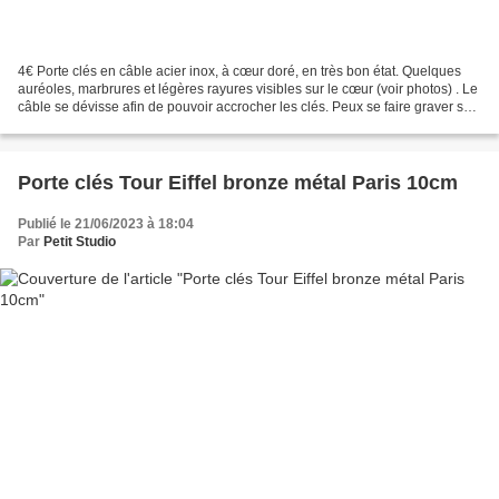
4€ Porte clés en câble acier inox, à cœur doré, en très bon état. Quelques
auréoles, marbrures et légères rayures visibles sur le cœur (voir photos) . Le
câble se dévisse afin de pouvoir accrocher les clés. Peux se faire graver sur
le cœur chez un professionnel...
Porte clés Tour Eiffel bronze métal Paris 10cm
Publié le 21/06/2023 à 18:04
Par
Petit Studio