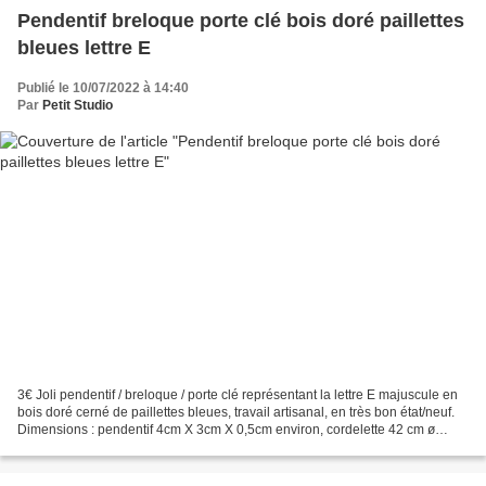
Pendentif breloque porte clé bois doré paillettes
bleues lettre E
Publié le 10/07/2022 à 14:40
Par
Petit Studio
3€ Joli pendentif / breloque / porte clé représentant la lettre E majuscule en
bois doré cerné de paillettes bleues, travail artisanal, en très bon état/neuf.
Dimensions : pendentif 4cm X 3cm X 0,5cm environ, cordelette 42 cm ø
Poids: 2gr. Retrait gratuit...