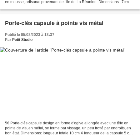
en mousse, artisanat provenant de l'ile de La Réunion. Dimensions : 7cm x
8,5cm Poids : 5gr Retrait...
Porte-clés capsule à pointe vis métal
Publié le 05/02/2023 à 13:37
Par
Petit Studio
5€ Porte-clés capsule design en forme d'ogive allongée avec une tête en
pointe de vis, en métal, se ferme par vissage, un peu frotté par endroits, en
bon état. Dimensions: longueur totale 10 cm X longueur de la capsule 5 cm
X 1 cm ø. Poids: 12gr. Retrait...