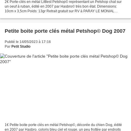
2€ Porte-clés en métal Littlest Petshop© représentant un Petshop chat sur
un oeuf à ruban, édité en 2007 par Hasbro© très bon état. Dimensions:
10cm x 3,5cm Poids: 13gr Retrait gratuit sur RV à PARAY LE MONIAL
(71600 - France) ou frais de port en plus....
Petite boite porte clés métal Petshop© Dog 2007
Publié le 14/05/2023 à 17:16
Par
Petit Studio
1€ Petite boite porte clés en métal Petshop©, décorée du chien Dog, édité
en 2007 par Hasbro, coloris bleu ciel et rouge, un peu frottée par endroits