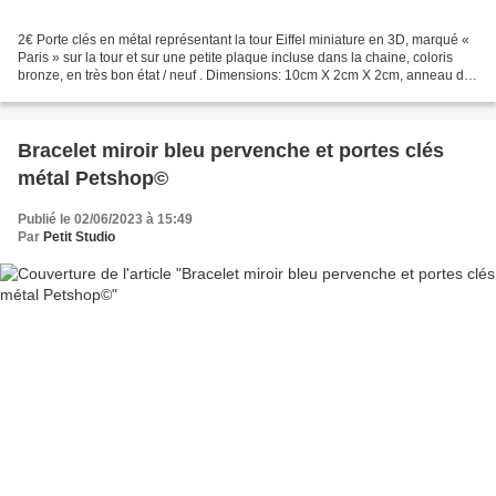
2€ Porte clés en métal représentant la tour Eiffel miniature en 3D, marqué «
Paris » sur la tour et sur une petite plaque incluse dans la chaine, coloris
bronze, en très bon état / neuf . Dimensions: 10cm X 2cm X 2cm, anneau de
2,75cm ø Poids : 10 gr....
Bracelet miroir bleu pervenche et portes clés
métal Petshop©
Publié le 02/06/2023 à 15:49
Par
Petit Studio