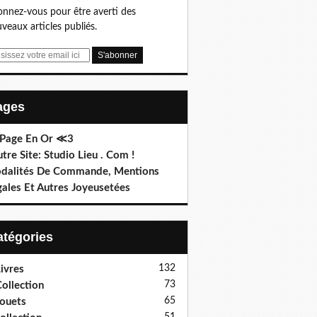
nnez-vous pour être averti des
veaux articles publiés.
Pages
 Page En Or ≪3
utre Site: Studio Lieu . Com !
dalités De Commande, Mentions
gales Et Autres Joyeusetées
Catégories
132
ivres
73
ollection
65
ouets