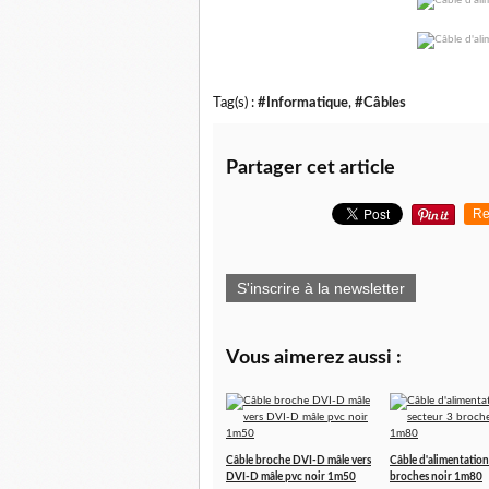
Tag(s) :
#Informatique
,
#Câbles
Partager cet article
Re
S'inscrire à la newsletter
Vous aimerez aussi :
Câble broche DVI-D mâle vers
Câble d'alimentation
DVI-D mâle pvc noir 1m50
broches noir 1m80