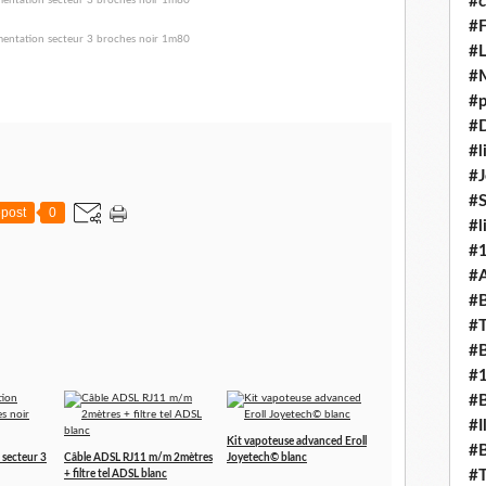
#c
#F
#L
#
#p
#D
#l
#J
#
post
0
#l
#
#A
#B
#T
#B
#
#B
#I
Kit vapoteuse advanced Eroll
#B
 secteur 3
Câble ADSL RJ11 m/m 2mètres
Joyetech© blanc
#T
+ filtre tel ADSL blanc