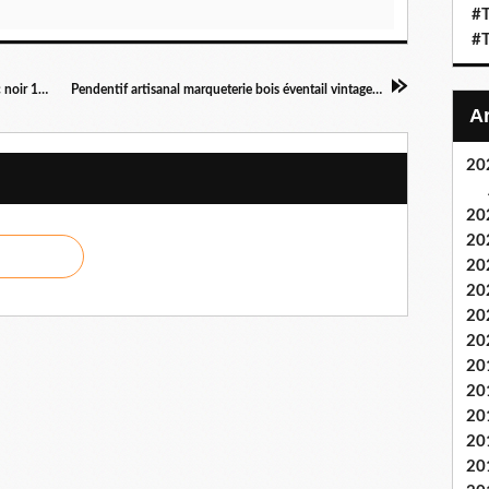
#T
#T
Câble broche DVI-D mâle vers DVI-D mâle pvc noir 1m50
Pendentif artisanal marqueterie bois éventail vintage 80
20
20
20
20
20
20
20
20
20
20
20
20