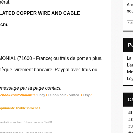
néral.
Abo
nou
NSULATED COPPER WIRE AND CABLE
E
 cm.
m
a
i
l
ONIAL (71600 - France) ou frais de port en plus.
La
L'a
èque, virement bancaire, Paypal avec frais ou
Mo
Lé
essage par la page contact.
cebook.com/Studiolieu
/
Ebay
/
Le bon coin
/
Vinted
/
Etsy
/
imprimante #cable3broches
#L
#C
#J