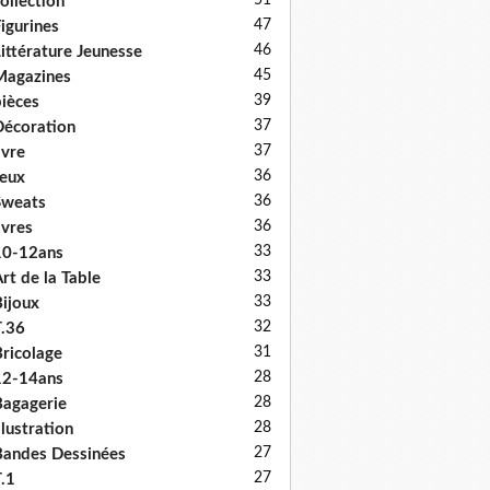
51
ollection
47
igurines
46
ittérature Jeunesse
45
Magazines
39
ièces
37
écoration
37
ivre
36
eux
36
Sweats
36
ivres
33
10-12ans
33
rt de la Table
33
ijoux
32
.36
31
ricolage
28
12-14ans
28
agagerie
28
llustration
27
andes Dessinées
27
.1