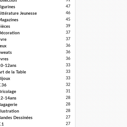
51
ollection
47
igurines
46
ittérature Jeunesse
45
Magazines
39
ièces
37
écoration
37
ivre
36
eux
36
Sweats
36
ivres
33
10-12ans
33
rt de la Table
33
ijoux
32
.36
31
ricolage
28
12-14ans
28
agagerie
28
llustration
27
andes Dessinées
27
.1