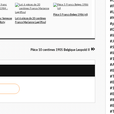
#c
#F
#L
Pièce 5 Francs Belges 1986 (nl)
#
anc Semeuse
Lot 6 pièces de 20 centimes
 Roty
France Marianne Lagriffoul
#p
#D
#l
#J
#
Pièce 10 centimes 1905 Belgique Leopold II
#l
#
#A
#B
#T
#B
#
#B
#I
#B
#T