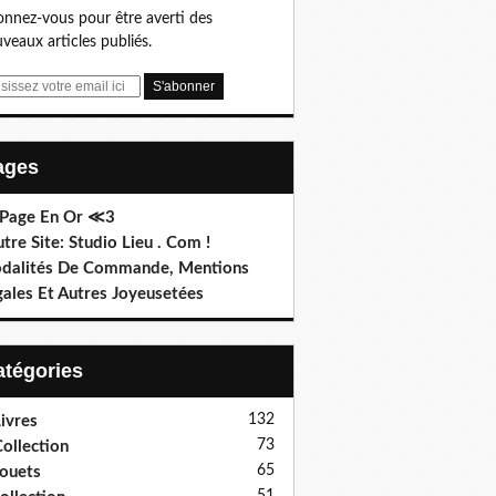
nnez-vous pour être averti des
veaux articles publiés.
Pages
 Page En Or ≪3
utre Site: Studio Lieu . Com !
dalités De Commande, Mentions
gales Et Autres Joyeusetées
Catégories
132
ivres
73
ollection
65
ouets