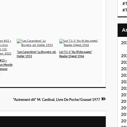
#T
#T
20
"Les Caractères" La Bruyère, ed.
Lot T.1-5 "Au fil des pages"
20
Hatier 1953
Reader Digest 1966
 #22 »
20
d'un Monde
20
Banque
2
20
20
20
20
"Autrement dit" M. Cardinal, Livre De Poche/Grasset 1977
20
20
20
20