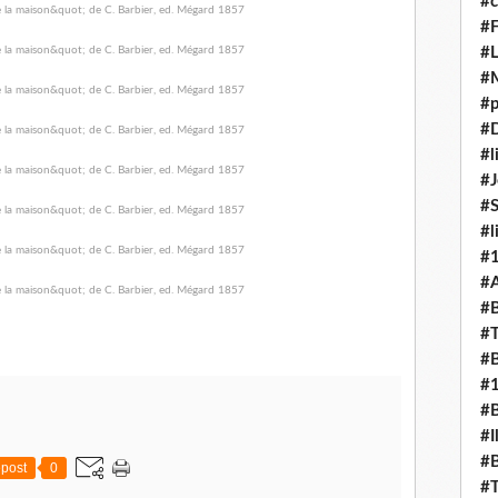
#c
#F
#L
#
#p
#D
#l
#J
#
#l
#
#A
#B
#T
#B
#
#B
#I
#B
post
0
#T