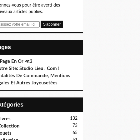
nnez-vous pour être averti des
veaux articles publiés.
Pages
 Page En Or ≪3
utre Site: Studio Lieu . Com !
dalités De Commande, Mentions
gales Et Autres Joyeusetées
Catégories
132
ivres
73
ollection
65
ouets