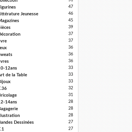
51
ollection
47
igurines
46
ittérature Jeunesse
45
Magazines
39
ièces
37
écoration
37
ivre
36
eux
36
Sweats
36
ivres
33
10-12ans
33
rt de la Table
33
ijoux
32
.36
31
ricolage
28
12-14ans
28
agagerie
28
llustration
27
andes Dessinées
27
.1