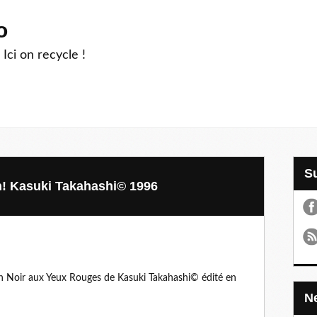
o
 Ici on recycle !
h! Kasuki Takahashi© 1996
n Noir aux Yeux Rouges de Kasuki Takahashi© édité en