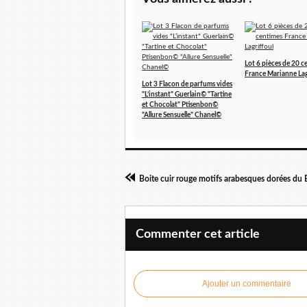
Lot 6 pièces de 20 c
France Marianne Lag
Lot 3 Flacon de parfums vides
"L’instant" Guerlain© "Tartine
et Chocolat" Ptisenbon©
"Allure Sensuelle" Chanel©
Commenter cet article
Ajouter un commentaire