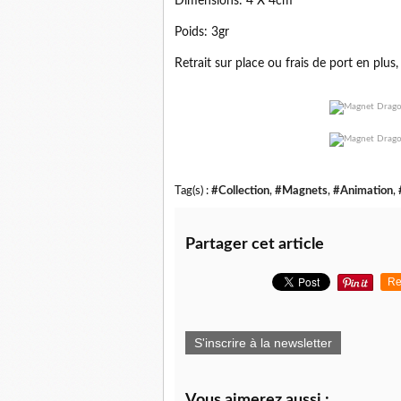
Dimensions: 4 X 4cm
Poids: 3gr
Retrait sur place ou frais de port en plus,
Tag(s) :
#Collection
,
#Magnets
,
#Animation
,
Partager cet article
Re
S'inscrire à la newsletter
Vous aimerez aussi :