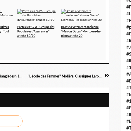
#c
#F
#L
#
#p
entimes
Porte clés "GPA - Groupe des
Brosse à vêtements ancienne
riffoul
Populaires d'Assurances"
"Maison Ducas" Montceau-les-
#D
années 80/90
mines années 20
#l
#J
#
#l
#
#A
Boite cuir rouge motifs arabesques dorées du Bangladesh 11,5 X 5,5cm
"L'école des Femmes" Molière, Classiques Larousse 1970
#B
#T
#B
#
#B
#I
#B
#T