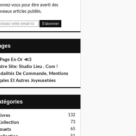
nnez-vous pour être averti des
veaux articles publiés.
Pages
 Page En Or ≪3
utre Site: Studio Lieu . Com !
dalités De Commande, Mentions
gales Et Autres Joyeusetées
Catégories
132
ivres
73
ollection
65
ouets