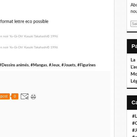
Abo
nou
 format lettre eco possible
E
m
a
i
l
La
#Dessins animés
,
#Mangas
,
#Jeux
,
#Jouets
,
#Figurines
L'a
Mo
Lé
post
0
#L
#C
#J