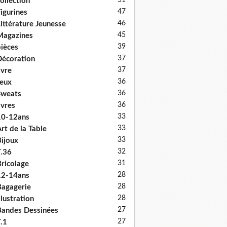
51
ollection
47
igurines
46
ittérature Jeunesse
45
Magazines
39
ièces
37
écoration
37
ivre
36
eux
36
Sweats
36
ivres
33
10-12ans
33
rt de la Table
33
ijoux
32
.36
31
ricolage
28
12-14ans
28
agagerie
28
llustration
27
andes Dessinées
27
.1