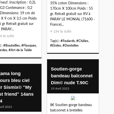
/neuf. Inscription : 0,2L
35% coton Dimensions :
G3 Contenance : 0,2
170cm X 100cm Poids : 55
e Dimensions: 19 cm de
gr. Retrait gratuit sur RV à
 X 9 cm X 3,5 cm Poids
PARAY LE MONIAL (71600 -
6 gr Retrait gratuit sur
France)...
 PARAY...
Lire la suite
re la suite
Tag(s) :
#Foulards
,
#Châles
,
) :
#Bouteilles
,
#Flasques
,
#Etoles
,
#Dentelles
rdes
,
#Art de la Table
Soutien-gorge
jama long
bandeau balconnet
ours bleu ciel
Dim© nude T.90C
ir Sismix© "My
19 Avril 2023
st friend" 14ans
34
8€ Soutien-gorge bandeau
vril 2023
balconnet à bretelles