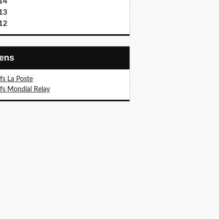
14
13
12
Liens
ifs La Poste
ifs Mondial Relay