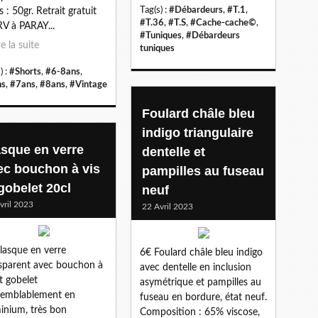
Tag(s) :
#Débardeurs
,
#T.1
,
s : 50gr. Retrait gratuit
#T.36
,
#T.S
,
#Cache-cache©
,
RV à PARAY...
#Tuniques
,
#Débardeurs
re la suite
tuniques
) :
#Shorts
,
#6-8ans
,
ns
,
#7ans
,
#8ans
,
#Vintage
Foulard châle bleu
indigo triangulaire
asque en verre
dentelle et
ec bouchon à vis
pampilles au fuseau
gobelet 20cl
neuf
vril 2023
22 Avril 2023
lasque en verre
6€ Foulard châle bleu indigo
sparent avec bouchon à
avec dentelle en inclusion
et gobelet
asymétrique et pampilles au
semblablement en
fuseau en bordure, état neuf.
inium, très bon
Composition : 65% viscose,