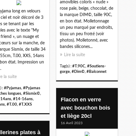
amovibles coloris « nude »
rose pale, beige, chocolat, de
yjama long en velours
la marque DIM©, taille 90C,
 ciel et noir décoré de 3
en bon état. Molletonnage
s se tenant par les
un peu marqué par endroits,
les avec le texte "My
tissu un peu frotté (voir
 friend », un nuage et
photos). Molletonné, avec
cœurs sur la manche, de
bandes silicones...
arque Sismix, de taille 34
Lire la suite
155cm, T.00, XXS, 14ans
 bon état. Impression un
Tag(s) :
#T.90C
,
#Soutiens-
.
gorge
,
#Dim©
,
#Balconnet
re la suite
) :
#Pyjamas
,
#Pyjamas
hes longues
,
#Sismix©
,
Flacon en verre
-14ans
,
#14-16ans
,
ans
,
#T.00
,
#T.XXS
avec bouchon bois
et liège 20cl
16 Avril 2023
lerines plates à