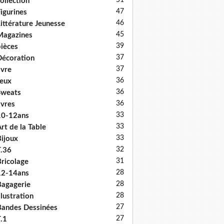
51
ollection
47
igurines
46
ittérature Jeunesse
45
Magazines
39
ièces
37
écoration
37
ivre
36
eux
36
Sweats
36
ivres
33
10-12ans
33
rt de la Table
33
ijoux
32
.36
31
ricolage
28
12-14ans
28
agagerie
28
llustration
27
andes Dessinées
27
.1