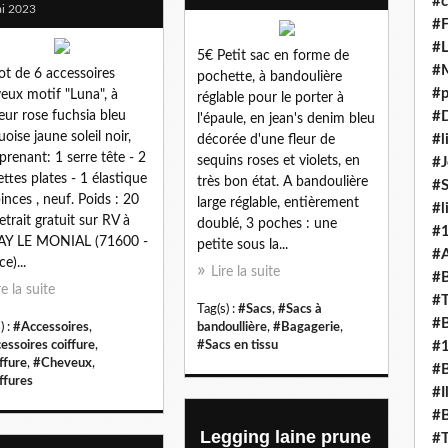
#c
i 2023
#F
#L
5€ Petit sac en forme de
#
ot de 6 accessoires
pochette, à bandoulière
#p
eux motif "Luna", à
réglable pour le porter à
eur rose fuchsia bleu
#D
l'épaule, en jean's denim bleu
uoise jaune soleil noir,
#l
décorée d'une fleur de
renant: 1 serre tête - 2
sequins roses et violets, en
#J
ettes plates - 1 élastique
très bon état. A bandoulière
#
pinces , neuf. Poids : 20
large réglable, entièrement
#l
Retrait gratuit sur RV à
doublé, 3 poches : une
#
AY LE MONIAL (71600 -
petite sous la...
#A
e)...
Lire la suite
#B
re la suite
#T
Tag(s) :
#Sacs
,
#Sacs à
#B
) :
#Accessoires
,
bandoullière
,
#Bagagerie
,
essoires coiffure
,
#Sacs en tissu
#
ffure
,
#Cheveux
,
#B
ffures
#I
#B
Legging laine prune
#T