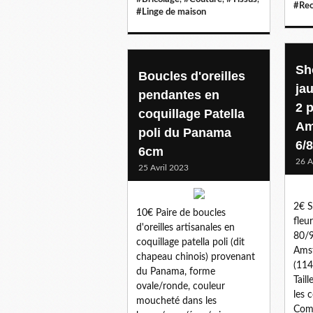
#Rec
#Linge de maison
Sh
Boucles d'oreilles
ja
pendantes en
2 
coquillage Patella
Am
poli du Panama
6/
6cm
26 A
25 Avril 2023
2€ S
10€ Paire de boucles
fleu
d'oreilles artisanales en
80/9
coquillage patella poli (dit
Amst
chapeau chinois) provenant
(114
du Panama, forme
Tail
ovale/ronde, couleur
les c
moucheté dans les
Comp