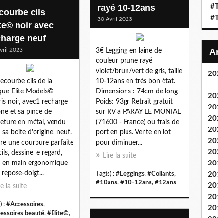
rayé 10-12ans
#T
courbe cils
#T
30 Avril 2023
ite© noir avec
charge neuf
vril 2023
3€ Legging en laine de
couleur prune rayé
violet/brun/vert de gris, taille
20
ecourbe cils de la
10-12ans en très bon état.
ue Elite Models©
Dimensions : 74cm de long
20
ris noir, avec1 recharge
Poids: 93gr Retrait gratuit
20
cone et sa pince de
sur RV à PARAY LE MONIAL
20
eture en métal, vendu
(71600 - France) ou frais de
20
 sa boite d'origine, neuf.
port en plus. Vente en lot
20
re une courbure parfaite
pour diminuer...
20
ils, dessine le regard,
Lire la suite
e en main ergonomique
20
 repose-doigt...
Tag(s) :
#Leggings
,
#Collants
,
20
#10ans
,
#10-12ans
,
#12ans
20
re la suite
20
) :
#Accessoires
,
20
essoires beauté
,
#Elite©
,