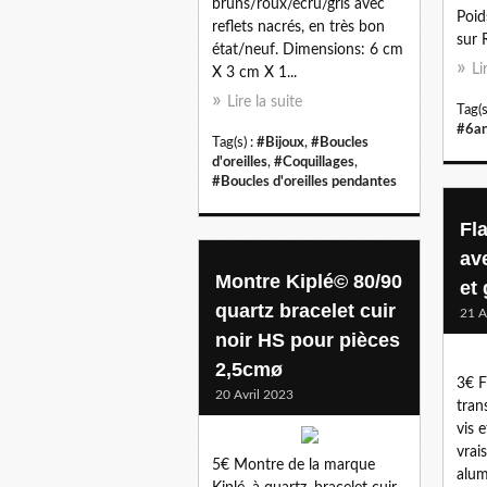
bruns/roux/écru/gris avec
Poid
reflets nacrés, en très bon
sur 
état/neuf. Dimensions: 6 cm
Li
X 3 cm X 1...
Lire la suite
Tag(s
#6a
Tag(s) :
#Bijoux
,
#Boucles
d'oreilles
,
#Coquillages
,
#Boucles d'oreilles pendantes
Fl
av
Montre Kiplé© 80/90
et 
quartz bracelet cuir
21 A
noir HS pour pièces
2,5cmø
3€ F
20 Avril 2023
tran
vis 
vrai
5€ Montre de la marque
alum