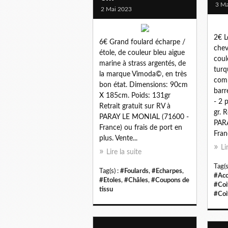
3 Ma
2 Mai 2023
2€ L
6€ Grand foulard écharpe /
chev
étole, de couleur bleu aigue
coul
marine à strass argentés, de
turq
la marque Vimoda©, en très
comp
bon état. Dimensions: 90cm
barr
X 185cm. Poids: 131gr
- 2 
Retrait gratuit sur RV à
gr. 
PARAY LE MONIAL (71600 -
PAR
France) ou frais de port en
Franc
plus. Vente...
Li
Lire la suite
Tag(s
Tag(s) :
#Foulards
,
#Echarpes
,
#Acc
#Etoles
,
#Châles
,
#Coupons de
#Coi
tissu
#Coi