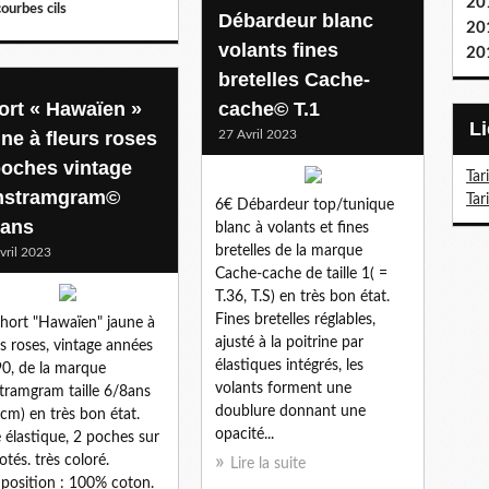
20
ourbes cils
Débardeur blanc
20
volants fines
20
bretelles Cache-
ort « Hawaïen »
cache© T.1
une à fleurs roses
27 Avril 2023
poches vintage
Tar
stramgram©
Tar
6€ Débardeur top/tunique
8ans
blanc à volants et fines
bretelles de la marque
vril 2023
Cache-cache de taille 1( =
T.36, T.S) en très bon état.
Fines bretelles réglables,
hort "Hawaïen" jaune à
ajusté à la poitrine par
rs roses, vintage années
élastiques intégrés, les
0, de la marque
volants forment une
ramgram taille 6/8ans
doublure donnant une
cm) en très bon état.
opacité...
le élastique, 2 poches sur
otés. très coloré.
Lire la suite
osition : 100% coton.