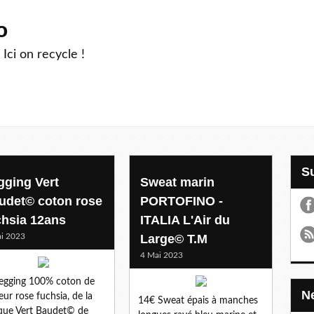
o
 Ici on recycle !
gging Vert
Sweat marin
udet© coton rose
PORTOFINO -
chsia 12ans
ITALIA L'Air du
i 2023
Large© T.M
4 Mai 2023
egging 100% coton de
eur rose fuchsia, de la
14€ Sweat épais à manches
ue Vert Baudet© de