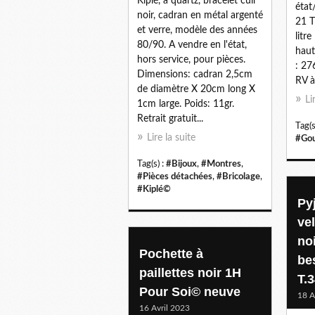
Kiplé, à quartz, bracelet cuir
état
noir, cadran en métal argenté
21 T
et verre, modèle des années
litr
80/90. A vendre en l'état,
haut
hors service, pour pièces.
: 27
Dimensions: cadran 2,5cm
RV à
de diamètre X 20cm long X
Li
1cm large. Poids: 11gr.
Retrait gratuit...
Tag(s
Lire la suite
#Gou
Tag(s) :
#Bijoux
,
#Montres
,
#Pièces détachées
,
#Bricolage
,
#Kiplé©
Py
vel
no
Pochette à
be
paillettes noir 1H
T.
Pour Soi© neuve
18 A
16 Avril 2023