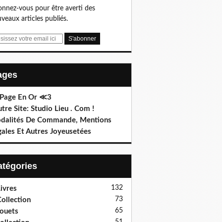
nnez-vous pour être averti des
veaux articles publiés.
Pages
 Page En Or ≪3
utre Site: Studio Lieu . Com !
dalités De Commande, Mentions
gales Et Autres Joyeusetées
Catégories
132
ivres
73
ollection
65
ouets