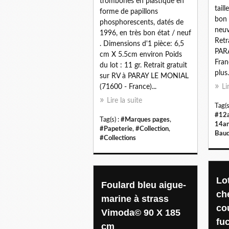
trombones en plastique en
tail
forme de papillons
bon 
phosphorescents, datés de
neuv
1996, en très bon état / neuf
Retr
. Dimensions d'1 pièce: 6,5
PAR
cm X 5.5cm environ Poids
Fran
du lot : 11 gr. Retrait gratuit
plus.
sur RV à PARAY LE MONIAL
(71600 - France)...
Li
Lire la suite
Tag(s
#12
Tag(s) :
#Marques pages
,
14a
#Papeterie
,
#Collection
,
Bau
#Collections
Lo
Foulard bleu aigue-
ch
marine à strass
co
Vimoda© 90 X 185
fu
cm