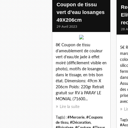
Coupon de tissu
Re
vert d’eau losanges
El
49X206cm
re
29 Avril 2023
28 A
8€ Coupon de tissu
5€ R
d’ameublement de couleur
marq
vert d’eau/de jade à effet
colo
moiré (difficilement visible en
sili
photo), motifs de losanges
ferm
dans le tissage, en très bon
dans
état. Dimensions: 49cm X
Assu
206cm Poids: 220gr Retrait
des c
gratuit sur RV à PARAY LE
pris
MONIAL (71600...
avec
Lire la suite
Li
Tag(s) :
#Mercerie
,
#Coupons
Tag(s
de tissu
,
#Décoration
,
#Acc
#Bricolage
,
#Couture
,
#Tissus
,