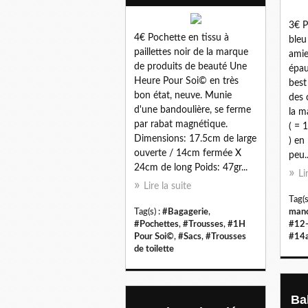
3€ P
4€ Pochette en tissu à
bleu
paillettes noir de la marque
amie
de produits de beauté Une
épau
Heure Pour Soi© en très
best
bon état, neuve. Munie
des 
d'une bandoulière, se ferme
la m
par rabat magnétique.
( = 
Dimensions: 17.5cm de large
) en
ouverte / 14cm fermée X
peu..
24cm de long Poids: 47gr...
Li
Lire la suite
Tag(s
Tag(s) :
#Bagagerie
,
manc
#Pochettes
,
#Trousses
,
#1H
#12
Pour Soi©
,
#Sacs
,
#Trousses
#14
de toilette
Bal