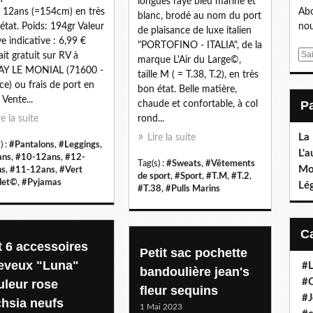
longues rayé bleu marine et
le 12ans (=154cm) en très
Abo
blanc, brodé au nom du port
état. Poids: 194gr Valeur
nou
de plaisance de luxe italien
e indicative : 6,99 €
"PORTOFINO - ITALIA", de la
E
ait gratuit sur RV à
marque L'Air du Large©,
m
AY LE MONIAL (71600 -
taille M ( = T.38, T.2), en très
a
ce) ou frais de port en
bon état. Belle matière,
i
 Vente...
chaude et confortable, à col
l
re la suite
rond...
La
Lire la suite
) :
#Pantalons
,
#Leggings
,
L'a
ans
,
#10-12ans
,
#12-
Tag(s) :
#Sweats
,
#Vêtements
Mo
ns
,
#11-12ans
,
#Vert
de sport
,
#Sport
,
#T.M
,
#T.2
,
det©
,
#Pyjamas
Lé
#T.38
,
#Pulls Marins
t 6 accessoires
Petit sac pochette
eveux "Luna"
#L
bandoulière jean's
#C
uleur rose
fleur sequins
#J
chsia neufs
1 Mai 2023