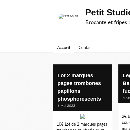
Petit Studi
Brocante et fripes :
Accueil
Contact
Lot 2 marques
Le
pages trombones
Ba
papillons
fu
phosphorescents
5 Ma
6 Mai 2023
2€ L
coul
10€ Lot de 2 marques pages
marq